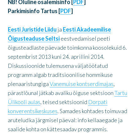
NB! Oluline osalemisinfo [
PDF
]
Parkimisinfo Tartus [
PDF
]
Eesti Juristide Liidu
ja
Eesti Akadeemilise
Õigusteaduse Seltsi
eestvedamisel peeti
õigusteadlaste päevade toimkonna koosolekuid 6.
septembrist 2013 kuni 24. aprillini 2014.
Diskussioonide tulemusena väljatöötatud
programm algab traditsioonilise hommikuse
plenaaristungiga
Vanemuise kontserdimajas
,
pärastlõunal jätkab avaliku õiguse sektsioon
Tartu
Ülikooli aulas
, teised sektsioonid
Dorpati
konverentsikeskuses
. Samades kohtades toimuvad
arutelud ka järgmisel päeval: info kellaaegade ja
saalide kohta on kättesaadav programmis.