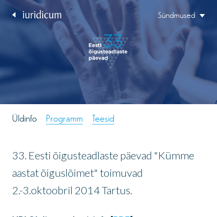
Sündmused
Üldinfo
Programm
Teesid
33. Eesti õigusteadlaste päevad "Kümme
aastat õiguslõimet" toimuvad
2.-3.oktoobril 2014 Tartus.