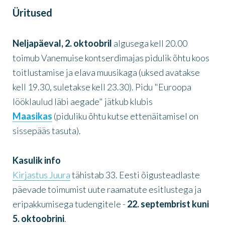
Üritused
Neljapäeval, 2. oktoobril
algusega kell 20.00
toimub Vanemuise kontserdimajas pidulik õhtu koos
toitlustamise ja elava muusikaga (uksed avatakse
kell 19.30, suletakse kell 23.30). Pidu "Euroopa
lööklaulud läbi aegade" jätkub klubis
Maasikas
(piduliku õhtu kutse ettenäitamisel on
sissepääs tasuta).
Kasulik info
Kirjastus Juura
tähistab 33. Eesti õigusteadlaste
päevade toimumist uute raamatute esitlustega ja
eripakkumisega tudengitele -
22. septembrist kuni
5. oktoobrini
.